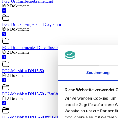
FG2-Originalbetriebsanleitung
2 Dokumente
FG2-Druck-Temperatur-Diagramm
6 Dokumente
FG2-Drehmomente- Durchflussbeiwert Kvs
2 Dokumente
FG2-Massblatt DN15-50
Zustimmung
2 Dokumente
Diese Webseite verwendet 
FG2-Massblatt DN15-50 - Baulänge F1
Wir verwenden Cookies, um I
2 Dokumente
und die Zugriffe auf unsere 
Website an unsere Partner fü
FG2-Massblatt DN15-50 mit T-Handhebel
möglicherweise mit weiteren