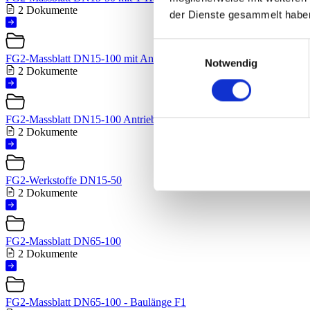
2 Dokumente
der Dienste gesammelt habe
Einwilligungsauswahl
FG2-Massblatt DN15-100 mit Antrieb AP(M)
Notwendig
2 Dokumente
FG2-Massblatt DN15-100 Antriebsanschluss DIN3337 - ISO5211
2 Dokumente
FG2-Werkstoffe DN15-50
2 Dokumente
FG2-Massblatt DN65-100
2 Dokumente
FG2-Massblatt DN65-100 - Baulänge F1