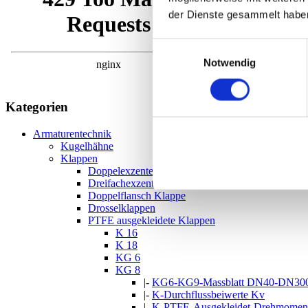
der Dienste gesammelt habe
Einwilligungsauswahl
Notwendig
Kategorien
Armaturentechnik
Kugelhähne
Klappen
Doppelexzenter Klappen
Dreifachexzenter Klappen
Doppelflansch Klappe
Drosselklappen
PTFE ausgekleidete Klappen
K 16
K 18
KG 6
KG 8
|-
KG6-KG9-Massblatt DN40-DN300 m
|-
K-Durchflussbeiwerte Kv
|-
K-PTFE-Ausgekleidet-Drehmomen