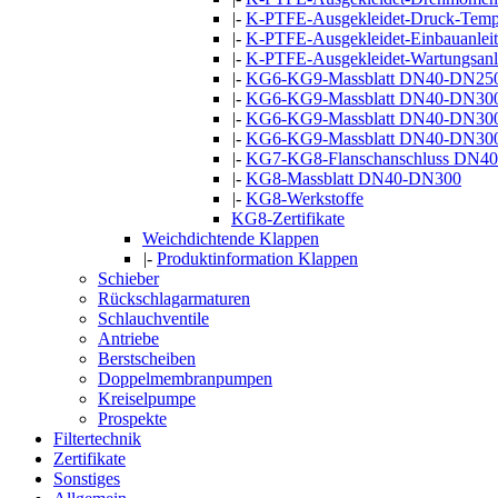
|-
K-PTFE-Ausgekleidet-Druck-Temp
|-
K-PTFE-Ausgekleidet-Einbauanlei
|-
K-PTFE-Ausgekleidet-Wartungsanl
|-
KG6-KG9-Massblatt DN40-DN250 
|-
KG6-KG9-Massblatt DN40-DN300 
|-
KG6-KG9-Massblatt DN40-DN300 m
|-
KG6-KG9-Massblatt DN40-DN300 m
|-
KG7-KG8-Flanschanschluss DN4
|-
KG8-Massblatt DN40-DN300
|-
KG8-Werkstoffe
KG8-Zertifikate
Weichdichtende Klappen
|-
Produktinformation Klappen
Schieber
Rückschlagarmaturen
Schlauchventile
Antriebe
Berstscheiben
Doppelmembranpumpen
Kreiselpumpe
Prospekte
Filtertechnik
Zertifikate
Sonstiges