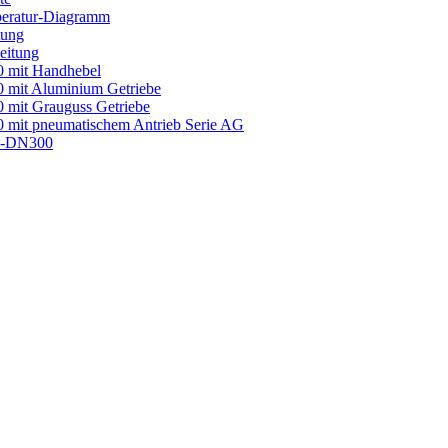
eratur-Diagramm
tung
eitung
mit Handhebel
mit Aluminium Getriebe
it Grauguss Getriebe
it pneumatischem Antrieb Serie AG
0-DN300