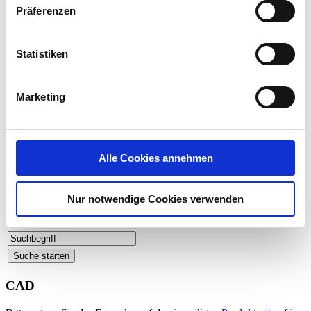
Weichdichtende Klappen
Präferenzen
|-
Produktinformation Klappen
Schieber
Rückschlagarmaturen
Statistiken
Schlauchventile
Antriebe
Berstscheiben
Doppelmembranpumpen
Marketing
Kreiselpumpe
Prospekte
Filtertechnik
Zertifikate
Sonstiges
Alle Cookies annehmen
Allgemein
ATEX Dokumentationen
Nur notwendige Cookies verwenden
Suche im Downloadbereich
CAD