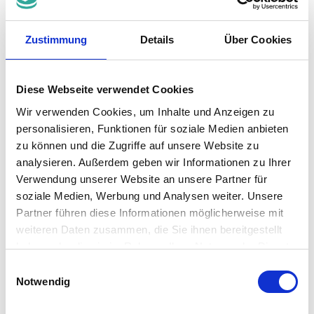
Zustimmung
Details
Über Cookies
Diese Webseite verwendet Cookies
Kategorien
Wir verwenden Cookies, um Inhalte und Anzeigen zu
Armaturentechnik
personalisieren, Funktionen für soziale Medien anbieten
Kugelhähne
Klappen
zu können und die Zugriffe auf unsere Website zu
Doppelexzenter Klappen
analysieren. Außerdem geben wir Informationen zu Ihrer
HG 1
Verwendung unserer Website an unsere Partner für
HG 1 PN40
HG 7
soziale Medien, Werbung und Analysen weiter. Unsere
HG 7-BK
Partner führen diese Informationen möglicherweise mit
Zertifikate Doppelexzenter Klappen
weiteren Daten zusammen, die Sie ihnen bereitgestellt
|-
DGRL
|-
SIL
haben oder die sie im Rahmen Ihrer Nutzung der Dienste
|-
ATEX
gesammelt haben.
Einwilligungsauswahl
Dreifachexzenter Klappen
Notwendig
Doppelflansch Klappe
Drosselklappen
PTFE ausgekleidete Klappen