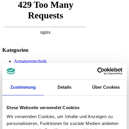
Kategorien
Armaturentechnik
Kugelhähne
Klappen
Doppelexzenter Klappen
HG 1
Zustimmung
Details
Über Cookies
HG 1 PN40
HG 7
HG 7-BK
Zertifikate Doppelexzenter Klappen
Diese Webseite verwendet Cookies
|-
DGRL
|-
SIL
Wir verwenden Cookies, um Inhalte und Anzeigen zu
|-
ATEX
Dreifachexzenter Klappen
personalisieren, Funktionen für soziale Medien anbieten
Doppelflansch Klappe