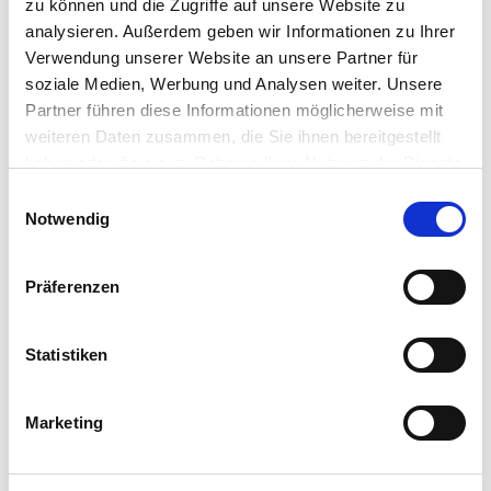
zu können und die Zugriffe auf unsere Website zu
Drosselklappen
analysieren. Außerdem geben wir Informationen zu Ihrer
PTFE ausgekleidete Klappen
Weichdichtende Klappen
Verwendung unserer Website an unsere Partner für
|-
Produktinformation Klappen
soziale Medien, Werbung und Analysen weiter. Unsere
Schieber
Partner führen diese Informationen möglicherweise mit
Rückschlagarmaturen
Schlauchventile
weiteren Daten zusammen, die Sie ihnen bereitgestellt
Antriebe
haben oder die sie im Rahmen Ihrer Nutzung der Dienste
Berstscheiben
gesammelt haben.
Doppelmembranpumpen
Einwilligungsauswahl
Kreiselpumpe
Notwendig
Prospekte
Filtertechnik
Zertifikate
Präferenzen
Sonstiges
Allgemein
ATEX Dokumentationen
Statistiken
Suche im Downloadbereich
Marketing