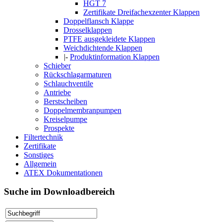
HGT 7
Zertifikate Dreifachexzenter Klappen
Doppelflansch Klappe
Drosselklappen
PTFE ausgekleidete Klappen
Weichdichtende Klappen
|-
Produktinformation Klappen
Schieber
Rückschlagarmaturen
Schlauchventile
Antriebe
Berstscheiben
Doppelmembranpumpen
Kreiselpumpe
Prospekte
Filtertechnik
Zertifikate
Sonstiges
Allgemein
ATEX Dokumentationen
Suche im Downloadbereich